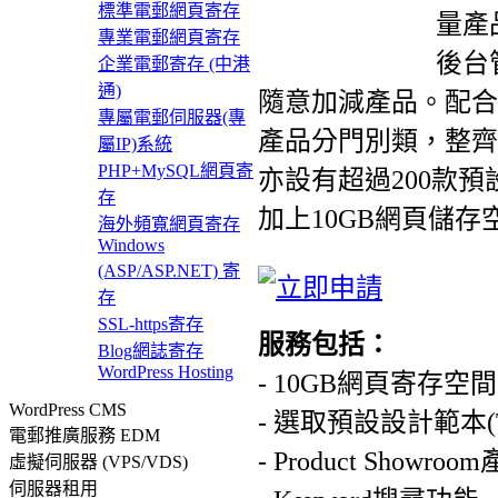
標準電郵網頁寄存
量產
專業電郵網頁寄存
後台
企業電郵寄存 (中港
通)
隨意加減產品。配合
專屬電郵伺服器(專
產品分門別類，整齊
屬IP)系統
PHP+MySQL網頁寄
亦設有超過200款
存
加上10GB網頁儲
海外頻寬網頁寄存
Windows
(ASP/ASP.NET) 寄
存
SSL-https寄存
服務包括：
Blog網誌寄存
WordPress Hosting
- 10GB網頁寄存空間
WordPress CMS
- 選取預設設計範本(Te
電郵推廣服務 EDM
- Product Showr
虛擬伺服器 (VPS/VDS)
伺服器租用