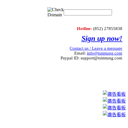
Hotline:
(852) 27855838
Sign up now!
Contact us / Leave a message
Email:
info@tsimtung.com
Paypal ID: support@tsimtung.com