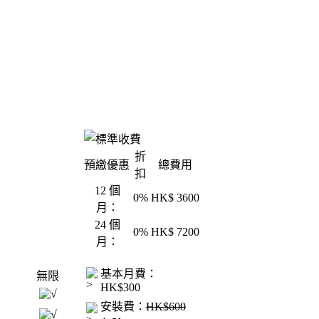
折
預繳優惠
總費用
扣
12 個
0%
HK$ 3600
月：
24 個
0%
HK$ 7200
月：
基本月費：
無限
HK$300
安裝費：
HK$600