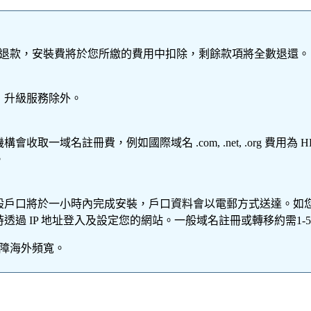
求退款
，安裝費將於您所繳的費用中扣除，剩餘款項將全數退還。
費，升級服務除外。
取一域名註冊費，例如國際域名 .com, .net, .org 費用為 HK
。
般戶口將於一小時內完成安裝，戶口資料會以電郵方式送達。如
透過 IP 地址登入及設定您的網站。一般域名註冊或轉移約需1-
保障海外頻寬。